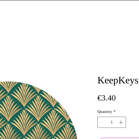
KeepKeys 
Price
€3.40
Quantity
*