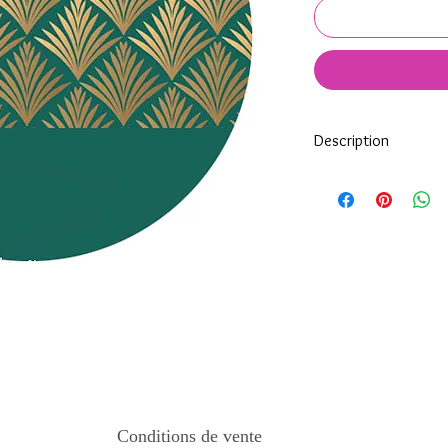
Description
Tous nos modèles d'éc
nos soins.
Nos écussons se compo
impréssion de haute qua
transparente qui protèg
assure ainsi une longi
Tous les KeepKeys son
mode d'emploi.
Conditions de vente