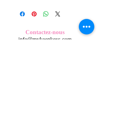
Tous nos modèles de KeepKeys sont
créés et fabriqués par nos soins.
Nos décos se composent d'une coque
en métal, d'une impréssion de haute
qualité et d'une pellicule plastique
Contactez-nous
transparente qui protège du frottement
info@mykeepkeys.com
et de l'eau.
Tous les KeepKeys sont présentés dans
un packaging avec mode d'emploi.
Tous droits réservés©Keepkeys.
Créé par FARAMUS.
KeepKeys est une marque déposée et un concept
breveté
INPI -
4344601
INPI - FR3055777
©2024-FARAMUS