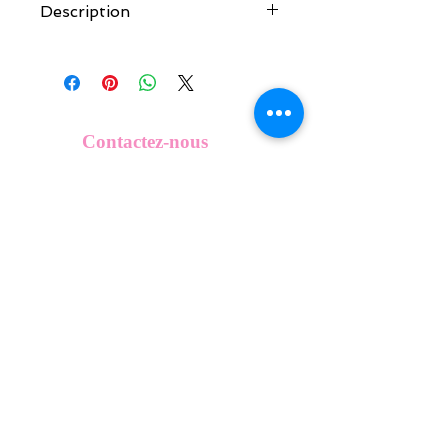
Description
Tous nos modèles d'écussons sont
créés et fabriqués par nos soins.
Nos écussons se composent d'une
coque en métal, d'une impréssion de
haute qualité et d'une pellicule plastique
Contactez-nous
transparente qui protège du frottement
info@mykeepkeys.com
et de l'eau, et assure ainsi une longivité
optimum.
Tous les KeepKeys sont présentés dans
Tous droits réservés©Keepkeys.
Créé par FARAMUS.
un packaging avec mode d'emploi.
KeepKeys est une marque déposée et un concept
breveté
INPI -
4344601
INPI - FR3055777
©2024-FARAMUS