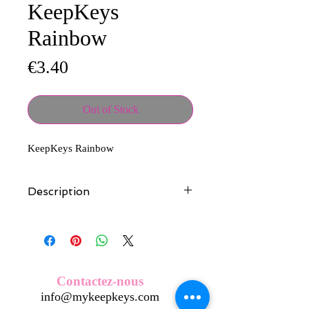
KeepKeys
Rainbow
Price
€3.40
Out of Stock
KeepKeys Rainbow
Description
Tous nos modèles d'écussons sont
créés et fabriqués par nos soins.
Nos écussons se composent d'une
coque en métal, d'une impréssion de
haute qualité et d'une pellicule plastique
Contactez-nous
transparente qui protège du frottement
info@mykeepkeys.com
et de l'eau, et assure ainsi une longivité