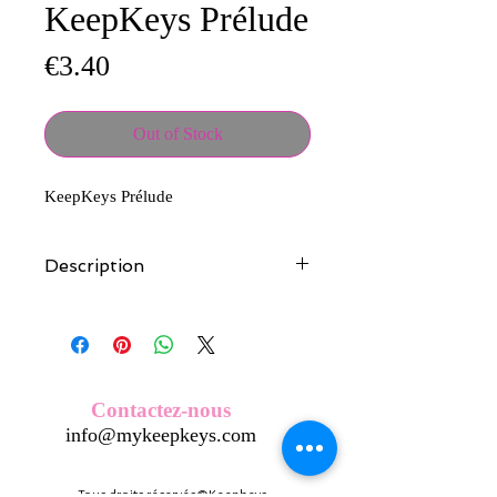
KeepKeys Prélude
Price
€3.40
Out of Stock
KeepKeys Prélude
Description
Tous nos modèles d'écussons sont
créés et fabriqués par nos soins.
Nos écussons se composent d'une
coque en métal, d'une impréssion de
haute qualité et d'une pellicule plastique
Contactez-nous
transparente qui protège du frottement
info@mykeepkeys.com
et de l'eau, et assure ainsi une longivité
optimum.
Tous les KeepKeys sont présentés dans
Tous droits réservés©Keepkeys.