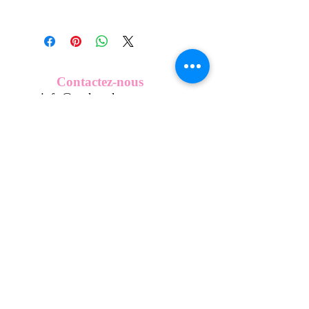
Tous nos modèles d'écussons sont
créés et fabriqués par nos soins.
Nos écussons se composent d'une
coque en métal, d'une impréssion de
haute qualité et d'une pellicule plastique
Contactez-nous
transparente qui protège du frottement
info@mykeepkeys.com
et de l'eau, et assure ainsi une longivité
optimum.
Tous droits réservés©Keepkeys.
Créé par FARAMUS.
KeepKeys est une marque déposée et un concept
breveté
INPI -
4344601
INPI - FR3055777
©2024-FARAMUS