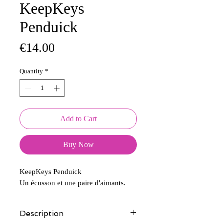
KeepKeys
Penduick
Price
€14.00
Quantity
*
Add to Cart
Buy Now
KeepKeys Penduick
Un écusson et une paire d'aimants.
Description