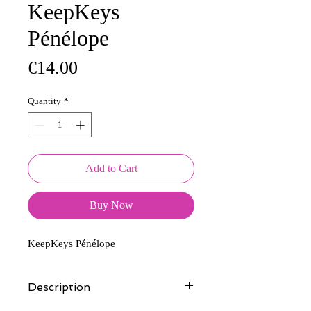
KeepKeys
Pénélope
Price
€14.00
Quantity
*
Add to Cart
Buy Now
KeepKeys Pénélope
Description