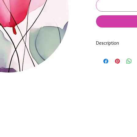
Description
Tous nos modèles de K
nos soins.
Nos décos se composen
impréssion de haute qua
transparente qui protè
Tous les KeepKeys son
mode d'emploi.