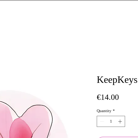
KeepKeys
Price
€14.00
Quantity
*