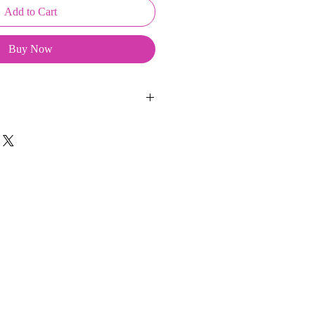
Add to Cart
Buy Now
eepKeys sont créés et fabriqués par
t d'une coque en métal, d'une
lité et d'une pellicule plastique
ge du frottement et de l'eau.
t présentés dans un packaging avec