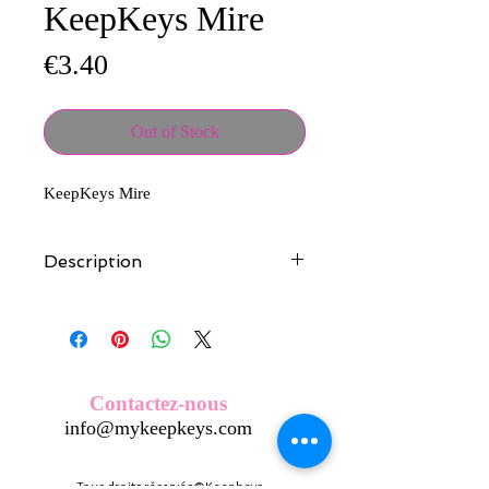
KeepKeys Mire
Price
€3.40
Out of Stock
KeepKeys Mire
Description
Tous nos modèles d'écussons sont
créés et fabriqués par nos soins.
Nos écussons se composent d'une
coque en métal, d'une impréssion de
haute qualité et d'une pellicule plastique
Contactez-nous
transparente qui protège du frottement
info@mykeepkeys.com
et de l'eau, et assure ainsi une longivité
optimum.
Tous les KeepKeys sont présentés dans
Tous droits réservés©Keepkeys.