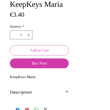
KeepKeys Maria
Price
€3.40
Quantity
*
Add to Cart
Buy Now
KeepKeys Maria
Description
Tous nos modèles d'écussons sont
créés et fabriqués par nos soins.