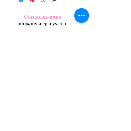
Nos écussons se composent d'une
coque en métal, d'une impréssion de
haute qualité et d'une pellicule plastique
Contactez-nous
transparente qui protège du frottement
info@mykeepkeys.com
et de l'eau, et assure ainsi une longivité
optimum.
Tous les KeepKeys sont présentés dans
Tous droits réservés©Keepkeys.
Créé par FARAMUS.
un packaging avec mode d'emploi.
KeepKeys est une marque déposée et un concept
breveté
INPI -
4344601
INPI - FR3055777
©2024-FARAMUS