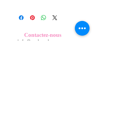
Tous nos modèles d'écussons sont
créés et fabriqués par nos soins.
Nos écussons se composent d'une
coque en métal, d'une impréssion de
haute qualité et d'une pellicule plastique
Contactez-nous
transparente qui protège du frottement
info@mykeepkeys.com
et de l'eau, et assure ainsi une longivité
optimum.
Tous droits réservés©Keepkeys.
Créé par FARAMUS.
KeepKeys est une marque déposée et un concept
breveté
INPI -
4344601
INPI - FR3055777
©2024-FARAMUS