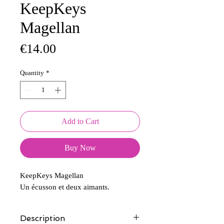
KeepKeys
Magellan
Price
€14.00
Quantity
*
Add to Cart
Buy Now
KeepKeys Magellan
Un écusson et deux aimants.
Description