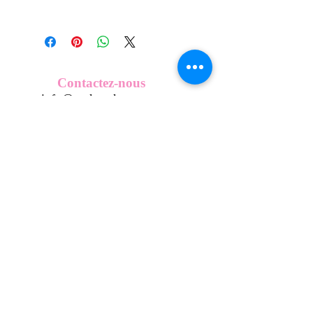
Tous nos modèles d'écussons sont
créés et fabriqués par nos soins.
Nos écussons se composent d'une
coque en métal, d'une impréssion de
haute qualité et d'une pellicule plastique
Contactez-nous
transparente qui protège du frottement
info@mykeepkeys.com
et de l'eau, et assure ainsi une longivité
optimum.
Tous droits réservés©Keepkeys.
Créé par FARAMUS.
KeepKeys est une marque déposée et un concept
breveté
INPI -
4344601
INPI - FR3055777
©2024-FARAMUS