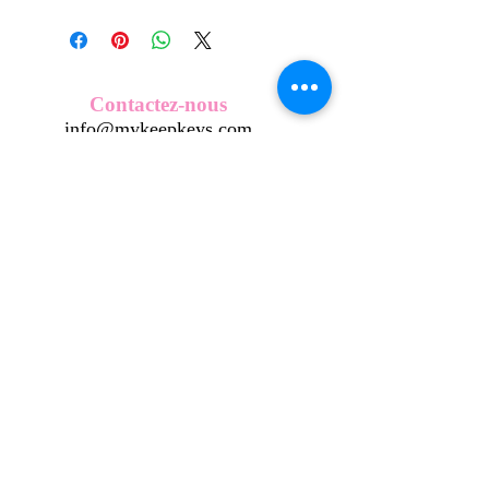
Tous nos modèles d'écussons sont
créés et fabriqués par nos soins.
Nos écussons se composent d'une
coque en métal, d'une impréssion de
haute qualité et d'une pellicule plastique
Contactez-nous
transparente qui protège du frottement
info@mykeepkeys.com
et de l'eau, et assure ainsi une longivité
optimum.
Tous les KeepKeys sont présentés dans
Tous droits réservés©Keepkeys.
Créé par FARAMUS.
un packaging avec mode d'emploi.
KeepKeys est une marque déposée et un concept
breveté
INPI -
4344601
INPI - FR3055777
©2024-FARAMUS