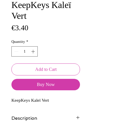
KeepKeys Kaleï
Vert
Price
€3.40
Quantity
*
Add to Cart
Buy Now
KeepKeys Kaleï Vert
Description