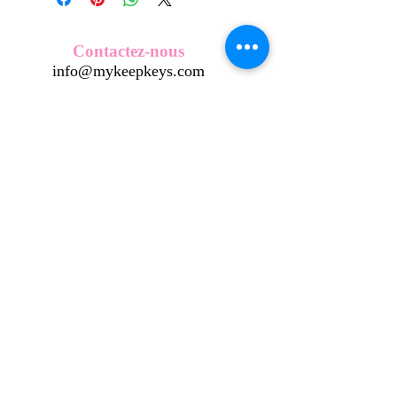
Nos écussons se composent d'une
coque en métal, d'une impréssion de
haute qualité et d'une pellicule plastique
Contactez-nous
transparente qui protège du frottement
info@mykeepkeys.com
et de l'eau, et assure ainsi une longivité
optimum.
Tous les KeepKeys sont présentés dans
Tous droits réservés©Keepkeys.
Créé par FARAMUS.
un packaging avec mode d'emploi.
KeepKeys est une marque déposée et un concept
breveté
INPI -
4344601
INPI - FR3055777
©2024-FARAMUS