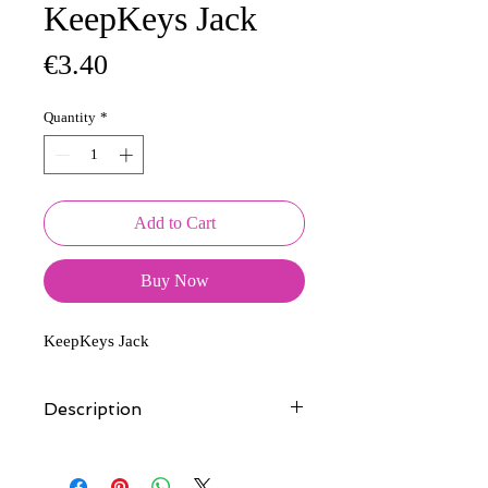
KeepKeys Jack
Price
€3.40
Quantity
*
Add to Cart
Buy Now
KeepKeys Jack
Description
Tous nos modèles d'écussons sont
créés et fabriqués par nos soins.