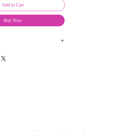
Add to Cart
Buy Now
ussons sont créés et fabriqués par
sent d'une coque en métal, d'une
lité et d'une pellicule plastique
e du frottement et de l'eau, et
vité optimum.