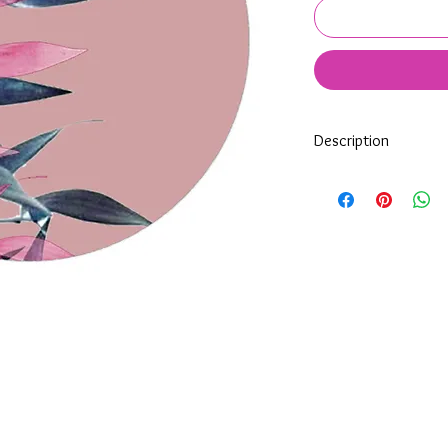
Description
Tous nos modèles d'éc
nos soins.
Nos écussons se compo
impréssion de haute qua
transparente qui protèg
assure ainsi une longi