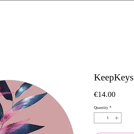
KeepKeys
Price
€14.00
Quantity
*