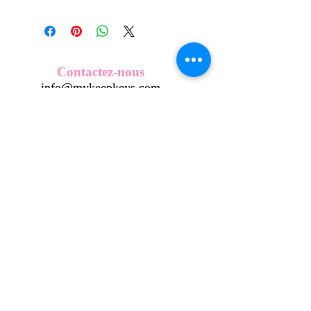
Tous nos modèles de KeepKeys sont
créés et fabriqués par nos soins.
Nos décos se composent d'une coque
en métal, d'une impréssion de haute
qualité et d'une pellicule plastique
Contactez-nous
transparente qui protège du frottement
info@mykeepkeys.com
et de l'eau.
Tous les KeepKeys sont présentés dans
un packaging avec mode d'emploi.
Tous droits réservés©Keepkeys.
Créé par FARAMUS.
KeepKeys est une marque déposée et un concept
breveté
INPI -
4344601
INPI - FR3055777
©2024-FARAMUS