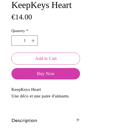
KeepKeys Heart
Price
€14.00
Quantity
*
Add to Cart
Buy Now
KeepKeys Heart
Une déco et une paire d'aimants.
Description