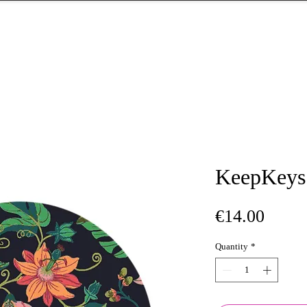
KeepKeys
Price
€14.00
Quantity
*