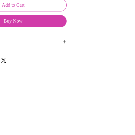
Add to Cart
Buy Now
eepKeys sont créés et fabriqués par
t d'une coque en métal, d'une
lité et d'une pellicule plastique
ge du frottement et de l'eau.
t présentés dans un packaging avec