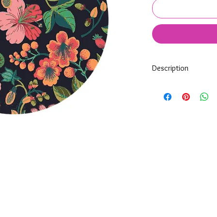
Description
Tous nos modèles de K
nos soins.
Nos décos se composen
impréssion de haute qua
transparente qui protè
Tous les KeepKeys son
mode d'emploi.