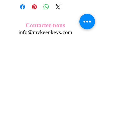
créés et fabriqués par nos soins.
Nos écussons se composent d'une
coque en métal, d'une impréssion de
haute qualité et d'une pellicule plastique
Contactez-nous
transparente qui protège du frottement
info@mykeepkeys.com
et de l'eau, et assure ainsi une longivité
optimum.
Tous droits réservés©Keepkeys.
Créé par FARAMUS.
KeepKeys est une marque déposée et un concept
breveté
INPI -
4344601
INPI - FR3055777
©2024-FARAMUS