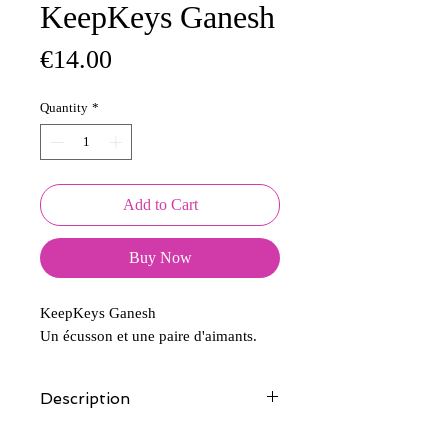
KeepKeys Ganesh
Price
€14.00
Quantity
*
Add to Cart
Buy Now
KeepKeys Ganesh
Un écusson et une paire d'aimants.
Description
Tous nos modèles d'écussons sont