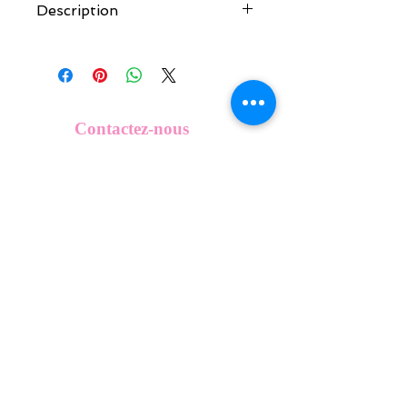
Description
Tous nos modèles de KeepKeys sont
créés et fabriqués par nos soins.
Nos décos se composent d'une coque
en métal, d'une impréssion de haute
qualité et d'une pellicule plastique
Contactez-nous
transparente qui protège du frottement
info@mykeepkeys.com
et de l'eau.
Tous les KeepKeys sont présentés dans
un packaging avec mode d'emploi.
Tous droits réservés©Keepkeys.
Créé par FARAMUS.
KeepKeys est une marque déposée et un concept
breveté
INPI -
4344601
INPI - FR3055777
©2024-FARAMUS