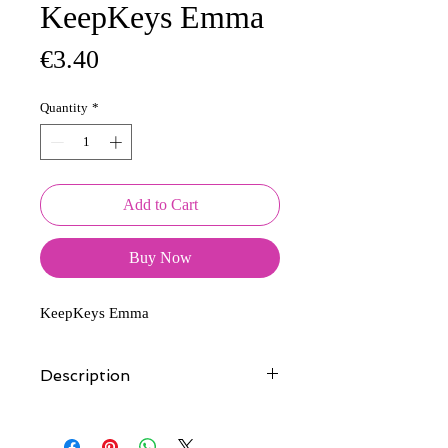
KeepKeys Emma
Price
€3.40
Quantity
*
Add to Cart
Buy Now
KeepKeys Emma
Description
Tous nos modèles d'écussons sont
créés et fabriqués par nos soins.