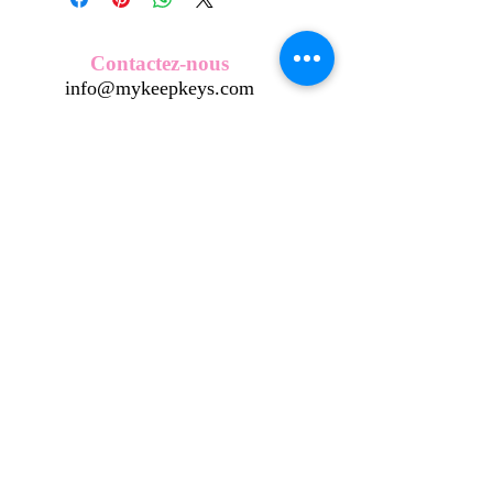
Nos écussons se composent d'une
coque en métal, d'une impréssion de
haute qualité et d'une pellicule plastique
Contactez-nous
transparente qui protège du frottement
info@mykeepkeys.com
et de l'eau, et assure ainsi une longivité
optimum.
Tous les KeepKeys sont présentés dans
Tous droits réservés©Keepkeys.
Créé par FARAMUS.
un packaging avec mode d'emploi.
KeepKeys est une marque déposée et un concept
breveté
INPI -
4344601
INPI - FR3055777
©2024-FARAMUS