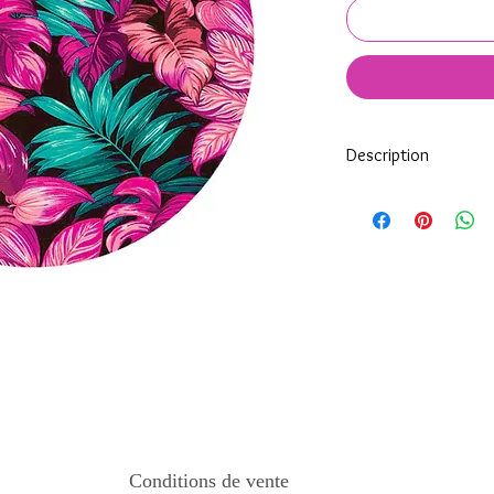
Description
Tous nos modèles d'éc
nos soins.
Nos écussons se compo
impréssion de haute qua
transparente qui protèg
assure ainsi une longi
Tous les KeepKeys son
mode d'emploi.
Conditions de vente