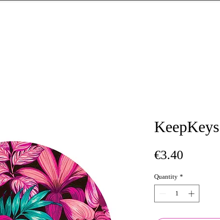
KeepKeys
Price
€3.40
Quantity
*