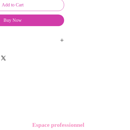
Add to Cart
Buy Now
ussons sont créés et fabriqués par
sent d'une coque en métal, d'une
lité et d'une pellicule plastique
e du frottement et de l'eau, et
vité optimum.
t présentés dans un packaging avec
Espace professionnel