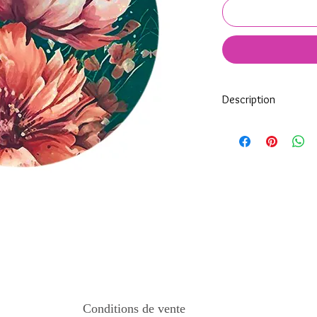
Description
Tous nos modèles d'éc
nos soins.
Nos écussons se compo
impréssion de haute qua
transparente qui protèg
assure ainsi une longi
Tous les KeepKeys son
mode d'emploi.
Conditions de vente