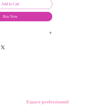
Add to Cart
Buy Now
ussons sont créés et fabriqués par
sent d'une coque en métal, d'une
lité et d'une pellicule plastique
e du frottement et de l'eau, et
vité optimum.
t présentés dans un packaging avec
Espace professionnel