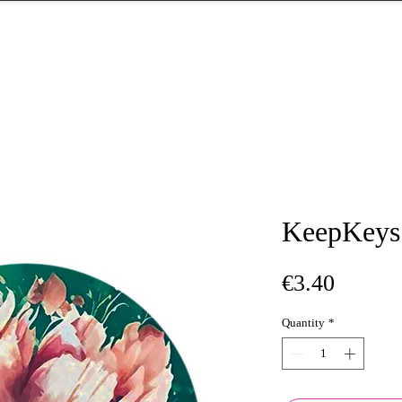
KeepKeys
Price
€3.40
Quantity
*