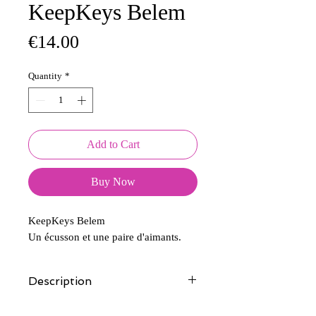
KeepKeys Belem
Price
€14.00
Quantity
*
Add to Cart
Buy Now
KeepKeys Belem
Un écusson et une paire d'aimants.
Description
Tous nos modèles d'écussons sont