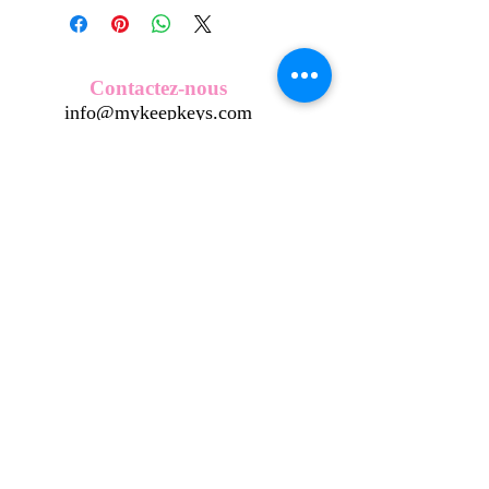
créés et fabriqués par nos soins.
Nos écussons se composent d'une
coque en métal, d'une impréssion de
haute qualité et d'une pellicule plastique
Contactez-nous
transparente qui protège du frottement
info@mykeepkeys.com
et de l'eau, et assure ainsi une longivité
optimum.
Tous droits réservés©Keepkeys.
Créé par FARAMUS.
KeepKeys est une marque déposée et un concept
breveté
INPI -
4344601
INPI - FR3055777
©2024-FARAMUS