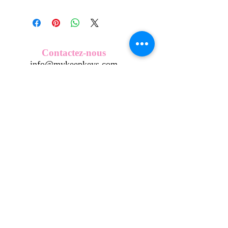
Tous nos modèles de KeepKeys sont
créés et fabriqués par nos soins.
Nos décos se composent d'une coque
en métal, d'une impréssion de haute
qualité et d'une pellicule plastique
Contactez-nous
transparente qui protège du frottement
info@mykeepkeys.com
et de l'eau.
Tous les KeepKeys sont présentés dans
un packaging avec mode d'emploi.
Tous droits réservés©Keepkeys.
Créé par FARAMUS.
KeepKeys est une marque déposée et un concept
breveté
INPI -
4344601
INPI - FR3055777
©2024-FARAMUS