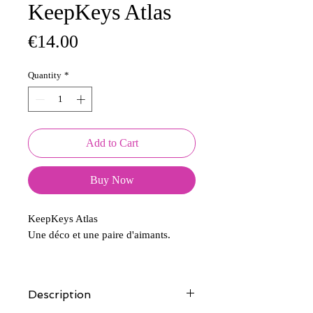
KeepKeys Atlas
Price
€14.00
Quantity
*
Add to Cart
Buy Now
KeepKeys Atlas
Une déco et une paire d'aimants.
Description