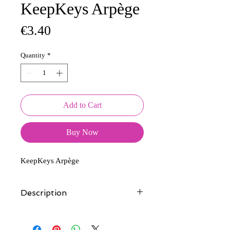
KeepKeys Arpège
Price
€3.40
Quantity
*
Add to Cart
Buy Now
KeepKeys Arpège
Description
Tous nos modèles d'écussons sont
créés et fabriqués par nos soins.