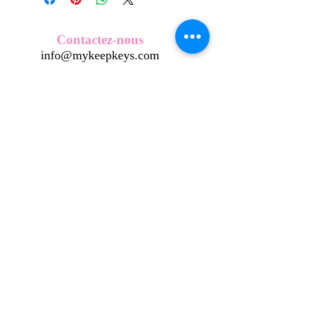
Nos écussons se composent d'une
coque en métal, d'une impréssion de
haute qualité et d'une pellicule plastique
Contactez-nous
transparente qui protège du frottement
info@mykeepkeys.com
et de l'eau, et assure ainsi une longivité
optimum.
Tous les KeepKeys sont présentés dans
Tous droits réservés©Keepkeys.
Créé par FARAMUS.
un packaging avec mode d'emploi.
KeepKeys est une marque déposée et un concept
breveté
INPI -
4344601
INPI - FR3055777
©2024-FARAMUS