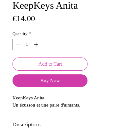
KeepKeys Anita
Price
€14.00
Quantity
*
Add to Cart
Buy Now
KeepKeys Anita
Un écusson et une paire d'aimants.
Description
Tous nos modèles d'écussons sont