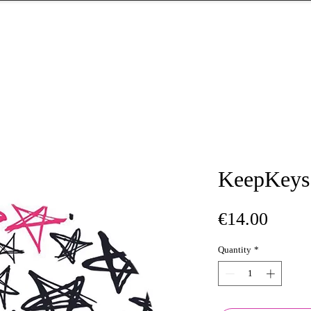
KeepKeys
Price
€14.00
Quantity
*