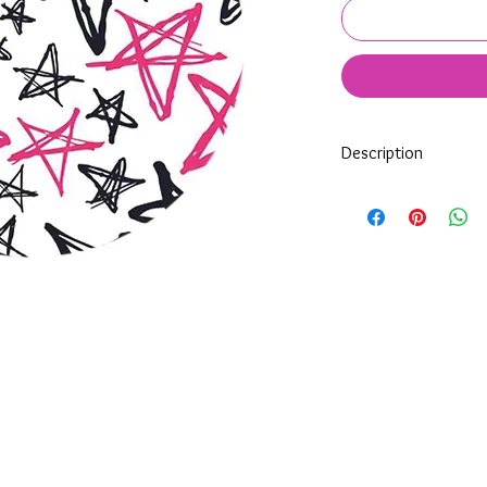
Description
Tous nos modèles de K
nos soins.
Nos décos se composen
impréssion de haute qua
transparente qui protè
Tous les KeepKeys son
mode d'emploi.