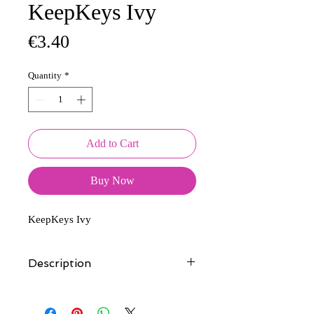
KeepKeys Ivy
Price
€3.40
Quantity
*
Add to Cart
Buy Now
KeepKeys Ivy
Description
Tous nos modèles d'écussons sont
créés et fabriqués par nos soins.