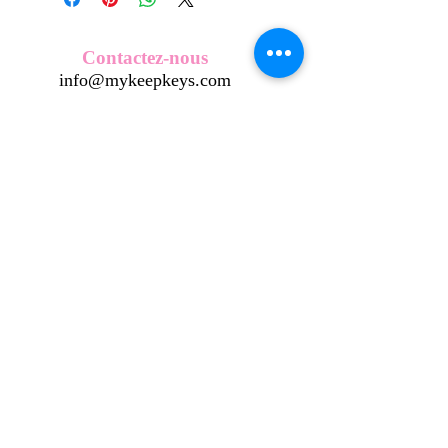
Nos écussons se composent d'une
coque en métal, d'une impréssion de
haute qualité et d'une pellicule plastique
Contactez-nous
transparente qui protège du frottement
info@mykeepkeys.com
et de l'eau, et assure ainsi une longivité
optimum.
Tous les KeepKeys sont présentés dans
Tous droits réservés©Keepkeys.
Créé par FARAMUS.
un packaging avec mode d'emploi.
KeepKeys est une marque déposée et un concept
breveté
INPI -
4344601
INPI - FR3055777
©2024-FARAMUS