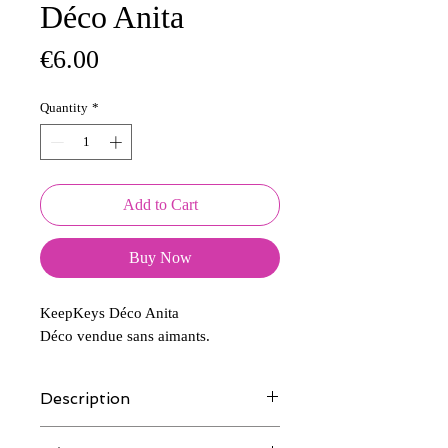
Déco Anita
Price
€6.00
Quantity
*
Add to Cart
Buy Now
KeepKeys Déco Anita
Déco vendue sans aimants.
Description
Tous nos modèles d'écussons sont