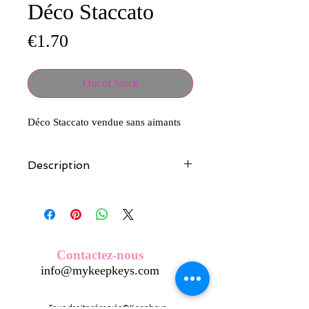
Déco Staccato
Price
€1.70
Out of Stock
Déco Staccato vendue sans aimants
Description
Tous nos modèles d'écussons sont
créés et fabriqués par nos soins.
Nos écussons se composent d'une
coque en métal, d'une impréssion de
haute qualité et d'une pellicule plastique
Contactez-nous
transparente qui protège du frottement
info@mykeepkeys.com
et de l'eau, et assure ainsi une longivité
optimum.
Tous les KeepKeys sont présentés dans
Tous droits réservés©Keepkeys.