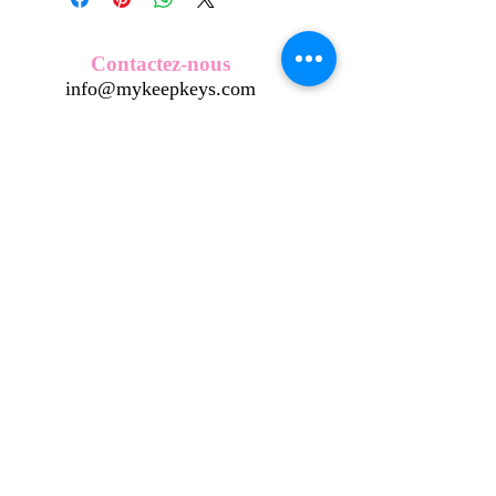
Nos écussons se composent d'une
coque en métal, d'une impréssion de
haute qualité et d'une pellicule plastique
Contactez-nous
transparente qui protège du frottement
info@mykeepkeys.com
et de l'eau, et assure ainsi une longivité
optimum.
Tous les KeepKeys sont présentés dans
Tous droits réservés©Keepkeys.
Créé par FARAMUS.
un packaging avec mode d'emploi.
KeepKeys est une marque déposée et un concept
breveté
INPI -
4344601
INPI - FR3055777
©2024-FARAMUS