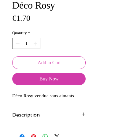
Déco Rosy
Price
€1.70
Quantity
*
Add to Cart
Buy Now
Déco Rosy vendue sans aimants
Description
Tous nos modèles d'écussons sont
créés et fabriqués par nos soins.