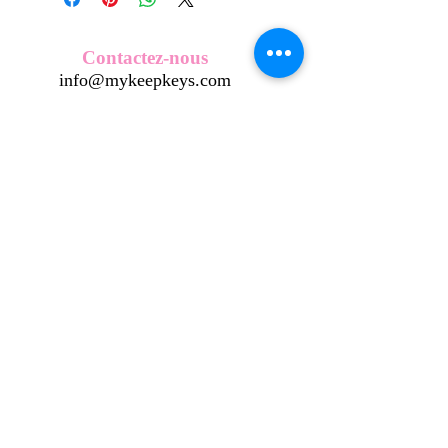
Nos écussons se composent d'une
coque en métal, d'une impréssion de
haute qualité et d'une pellicule plastique
Contactez-nous
transparente qui protège du frottement
info@mykeepkeys.com
et de l'eau, et assure ainsi une longivité
optimum.
Tous les KeepKeys sont présentés dans
Tous droits réservés©Keepkeys.
Créé par FARAMUS.
un packaging avec mode d'emploi.
KeepKeys est une marque déposée et un concept
breveté
INPI -
4344601
INPI - FR3055777
©2024-FARAMUS