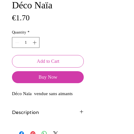
Déco Naïa
Price
€1.70
Quantity
*
Add to Cart
Buy Now
Déco Naïa vendue sans aimants
Description
Tous nos modèles d'écussons sont
créés et fabriqués par nos soins.