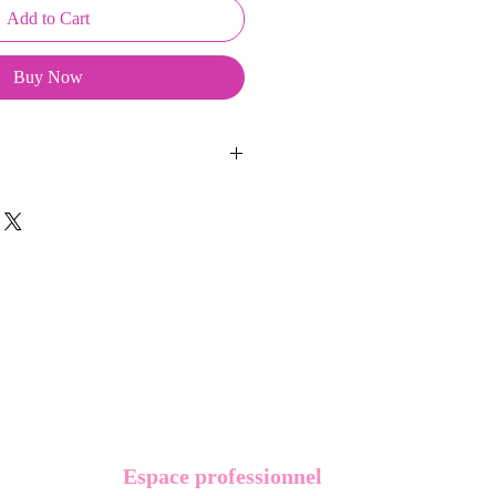
Add to Cart
Buy Now
ussons sont créés et fabriqués par
sent d'une coque en métal, d'une
lité et d'une pellicule plastique
e du frottement et de l'eau, et
vité optimum.
t présentés dans un packaging avec
Espace professionnel