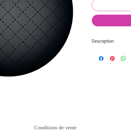
Description
Tous nos modèles d'éc
nos soins.
Nos écussons se compo
impréssion de haute qua
transparente qui protèg
assure ainsi une longi
Tous les KeepKeys son
mode d'emploi.
Conditions de vente