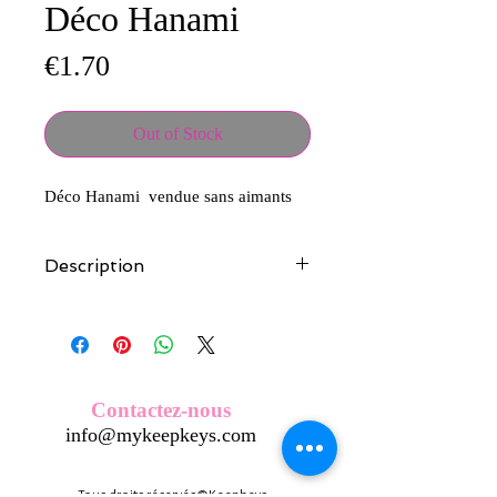
Déco Hanami
Price
€1.70
Out of Stock
Déco Hanami vendue sans aimants
Description
Tous nos modèles d'écussons sont
créés et fabriqués par nos soins.
Nos écussons se composent d'une
coque en métal, d'une impréssion de
haute qualité et d'une pellicule plastique
Contactez-nous
transparente qui protège du frottement
info@mykeepkeys.com
et de l'eau, et assure ainsi une longivité
optimum.
Tous les KeepKeys sont présentés dans
Tous droits réservés©Keepkeys.