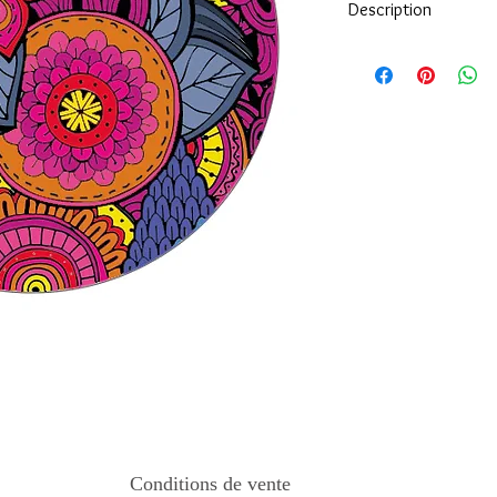
Description
Tous nos modèles d'éc
nos soins.
Nos écussons se compo
impréssion de haute qua
transparente qui protèg
assure ainsi une longi
Tous les KeepKeys son
mode d'emploi.
Conditions de vente