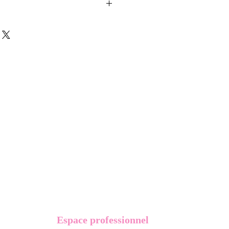
ussons sont créés et fabriqués par
sent d'une coque en métal, d'une
lité et d'une pellicule plastique
e du frottement et de l'eau, et
vité optimum.
t présentés dans un packaging avec
Espace professionnel