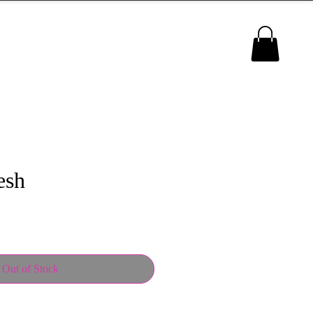
MENU
esh
Out of Stock