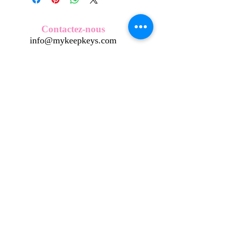
Nos écussons se composent d'une
coque en métal, d'une impréssion de
haute qualité et d'une pellicule plastique
Contactez-nous
transparente qui protège du frottement
info@mykeepkeys.com
et de l'eau, et assure ainsi une longivité
optimum.
Tous les KeepKeys sont présentés dans
Tous droits réservés©Keepkeys.
Créé par FARAMUS.
un packaging avec mode d'emploi.
KeepKeys est une marque déposée et un concept
breveté
INPI -
4344601
INPI - FR3055777
©2024-FARAMUS