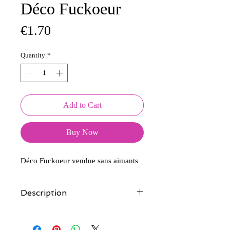
Déco Fuckoeur
Price
€1.70
Quantity
*
Add to Cart
Buy Now
Déco Fuckoeur vendue sans aimants
Description
Tous nos modèles d'écussons sont
créés et fabriqués par nos soins.