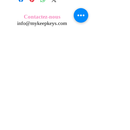
Nos écussons se composent d'une
coque en métal, d'une impréssion de
haute qualité et d'une pellicule plastique
Contactez-nous
transparente qui protège du frottement
info@mykeepkeys.com
et de l'eau, et assure ainsi une longivité
optimum.
Tous les KeepKeys sont présentés dans
Tous droits réservés©Keepkeys.
Créé par FARAMUS.
un packaging avec mode d'emploi.
KeepKeys est une marque déposée et un concept
breveté
INPI -
4344601
INPI - FR3055777
©2024-FARAMUS