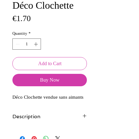
Déco Clochette
Price
€1.70
Quantity
*
Add to Cart
Buy Now
Déco Clochette vendue sans aimants
Description
Tous nos modèles d'écussons sont
créés et fabriqués par nos soins.