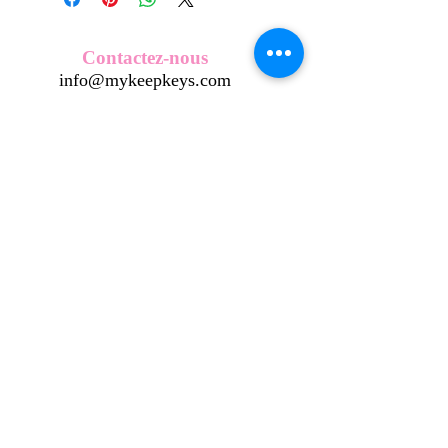
Nos écussons se composent d'une
coque en métal, d'une impréssion de
haute qualité et d'une pellicule plastique
Contactez-nous
transparente qui protège du frottement
info@mykeepkeys.com
et de l'eau, et assure ainsi une longivité
optimum.
Tous les KeepKeys sont présentés dans
Tous droits réservés©Keepkeys.
Créé par FARAMUS.
un packaging avec mode d'emploi.
KeepKeys est une marque déposée et un concept
breveté
INPI -
4344601
INPI - FR3055777
©2024-FARAMUS