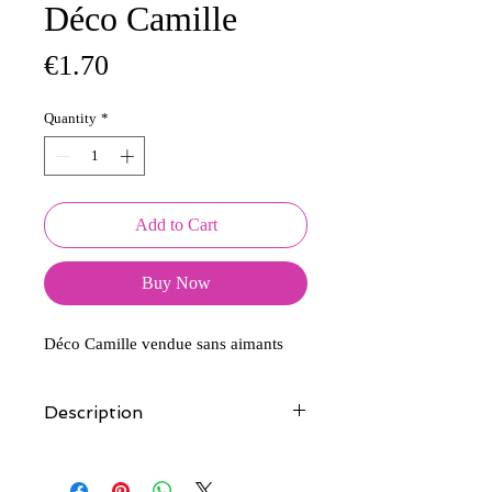
Déco Camille
Price
€1.70
Quantity
*
Add to Cart
Buy Now
Déco Camille vendue sans aimants
Description
Tous nos modèles d'écussons sont
créés et fabriqués par nos soins.