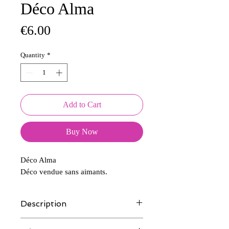
Déco Alma
Price
€6.00
Quantity
*
Add to Cart
Buy Now
Déco Alma
Déco vendue sans aimants.
Description
Tous nos modèles d'écussons sont