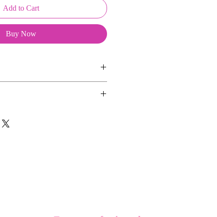
Add to Cart
Buy Now
ussons sont créés et fabriqués par
sent d'une coque en métal, d'une
ns aimants.
lité et d'une pellicule plastique
se d'une déco et de deux aimants.
e du frottement et de l'eau, et
es décos seules afin de changer de
vité optimum.
n écussson seul ou un Keepkeys
on et 2 aimants.