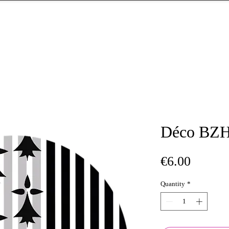
Déco BZ
Price
€6.00
Quantity
*