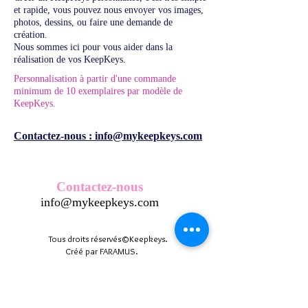
et rapide, vous pouvez nous envoyer vos images,
photos, dessins, ou faire une demande de
création.
Nous sommes ici pour vous aider dans la
réalisation de vos KeepKeys.
Personnalisation à partir d'une commande
minimum de 10 exemplaires par modèle de
KeepKeys.
Contactez-nous :
info@mykeepkeys.com
Contactez-nous
info@mykeepkeys.com
Tous droits réservés©Keepkeys.
Créé par FARAMUS.
KeepKeys est une marque déposée et un concept
breveté
INPI -
4344601
INPI - FR3055777
©2024-FARAMUS